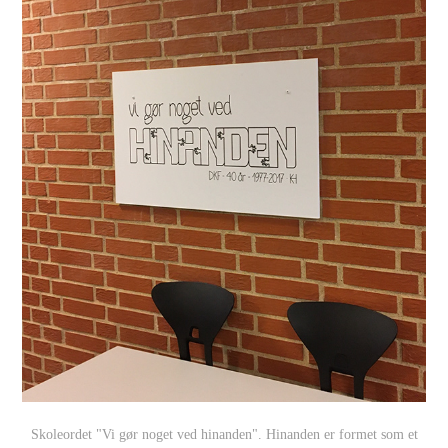
Skoleordet "Vi gør noget ved hinanden". Hinanden er formet som et