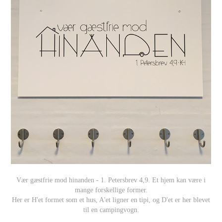
Vær gæstfrie mod hinanden - 1. Petersbrev 4,9. Et hjem kan være i
mange forskellige former.
Her er H'et formet som et hus, A'et ligner en tipi, og D'et er her blevet
til en campingvogn.
_________________________