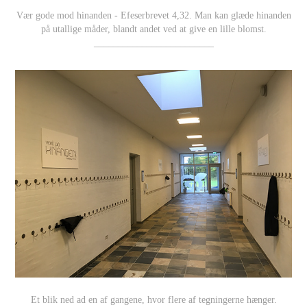
Vær gode mod hinanden - Efeserbrevet 4,32. Man kan glæde hinanden
på utallige måder, blandt andet ved at give en lille blomst.
_________________________
Et blik ned ad en af gangene, hvor flere af tegningerne hænger.